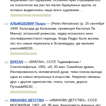
моральных сил буржуазии, особенно ярко отразившегося
на психологии как раз тех мелко буржуазных кругов, из
которых выдвигались чаще всего художники …
Литературная энциклопедия
АЛЬМОДОВАР Педро
— (Pedro Almodovar) (р. 25 сентября
114
1949, Кальсада де Калатрава, провинция Кастилья Ла
Манча), испанский режиссер, лидер испанского кино
послефранкистского периода. Когда Педро было восемь
лет, его семья переехала в Эстремадуру, где мальчик
учился&#8230; …
Энциклопедия кино
БРАТАН
— «БРАТАН», СССР, Таджикфильм /
115
Союзтелефильм, 1991, ч/б, 93 мин. Семейная драма.
Изолированность человеческой души, тема поиска выхода
одна из самых актуальных в искусстве. Накрепко связаны
друг с другом одиночество, поиск, путник, дорога.
Путник&#8230; …
Энциклопедия кино
ИВАНОВО ДЕТСТВО
— «ИВАНОВО ДЕТСТВО», СССР,
116
МОСФИЛЬМ, 1962, ч/б, 96 мин. Киноповесть военных лет.