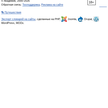
© Академик, 2000-2026
18+
Обратная связь:
Техподдержка
,
Реклама на сайте
👣 Путешествия
Экспорт словарей на сайты
, сделанные на PHP,
Joomla,
Drupal,
WordPress, MODx.