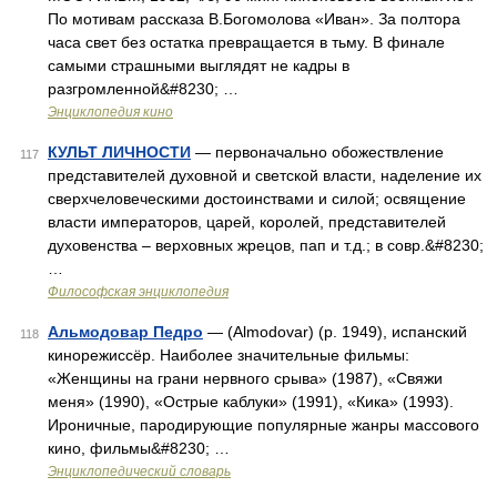
По мотивам рассказа В.Богомолова «Иван». За полтора
часа свет без остатка превращается в тьму. В финале
самыми страшными выглядят не кадры в
разгромленной&#8230; …
Энциклопедия кино
КУЛЬТ ЛИЧНОСТИ
— первоначально обожествление
117
представителей духовной и светской власти, наделение их
сверхчеловеческими достоинствами и силой; освящение
власти императоров, царей, королей, представителей
духовенства – верховных жрецов, пап и т.д.; в совр.&#8230;
…
Философская энциклопедия
Альмодовар Педро
— (Almodovar) (р. 1949), испанский
118
кинорежиссёр. Наиболее значительные фильмы:
«Женщины на грани нервного срыва» (1987), «Свяжи
меня» (1990), «Острые каблуки» (1991), «Кика» (1993).
Ироничные, пародирующие популярные жанры массового
кино, фильмы&#8230; …
Энциклопедический словарь