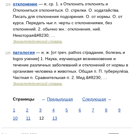
отклонение
— я; ср. 1. к Отклонить отклонять и
119
Отклониться отклоняться. О. стрелки. О. ходатайства.
Писать для отклонения подозрения. О. от нормы. О. от
курса. Передать чьи л. черты с отклонениями, без
отклонений. 2. обычно мн.: отклонения, ний.
Некоторая&#8230; …
Энциклопедический словарь
патология
— и; ж. [от греч. pathos страдание, болезнь и
120
logos учение] 1. Наука, изучающая возникновение и
течение различных заболеваний и отклонений от нормы в
организме человека и животных. Общая п. П. туберкулёза.
Частная п. Сравнительная п. 2. Мед.&#8230; …
Энциклопедический словарь
Страницы
←
Предыдущая
Следующая
→
1
2
3
4
5
6
7
8
9
10
11
12
13